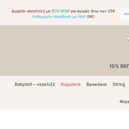
Μετάβαση
σε
Δωρεάν αποστολή με
BOX NOW
για αγορές άνω των 25€
Αυθημερόν παράδοση με Wolt
(8€)
περιεχόμενο
10% ΕΚ
Babydoll – νεγκλιζέ
Κορμάκια
Βρακάκια
String
Φορ