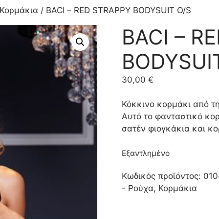
Κορμάκια
/ BACI – RED STRAPPY BODYSUIT O/S
BACI – R
BODYSUIT
30,00
€
Κόκκινο κορμάκι από τ
Αυτό το φανταστικό κορ
σατέν φιογκάκια και κο
Εξαντλημένο
Κωδικός προϊόντος:
010
- Ρούχα
,
Κορμάκια