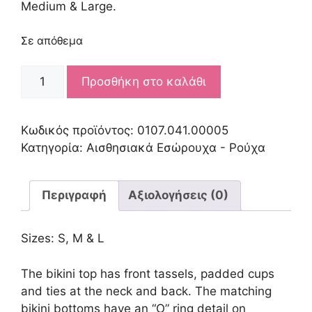
Medium & Large.
Σε απόθεμα
Fringe
Προσθήκη στο καλάθι
Sexy
Tassel
Bikini
Κωδικός προϊόντος:
0107.041.00005
Pink
Κατηγορία:
Αισθησιακά Εσώρουχα - Ρούχα
ποσότητα
Περιγραφή
Αξιολογήσεις (0)
Sizes: S, M & L
The bikini top has front tassels, padded cups
and ties at the neck and back. The matching
bikini bottoms have an “O” ring detail on