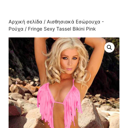
Αρχική σελίδα
/
Αισθησιακά Εσώρουχα -
Ρούχα
/ Fringe Sexy Tassel Bikini Pink