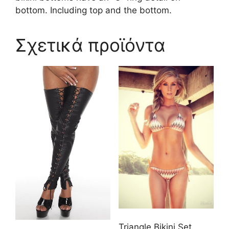
bottom. Including top and the bottom.
Σχετικά προϊόντα
Triangle Bikini Set