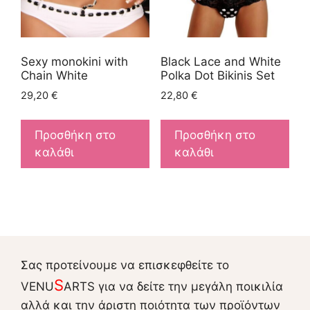
Sexy monokini with
Black Lace and White
Chain White
Polka Dot Bikinis Set
29,20
€
22,80
€
Προσθήκη στο
Προσθήκη στο
καλάθι
καλάθι
Σας προτείνουμε να επισκεφθείτε το
S
VENU
ARTS για να δείτε την μεγάλη ποικιλία
αλλά και την άριστη ποιότητα των προϊόντων