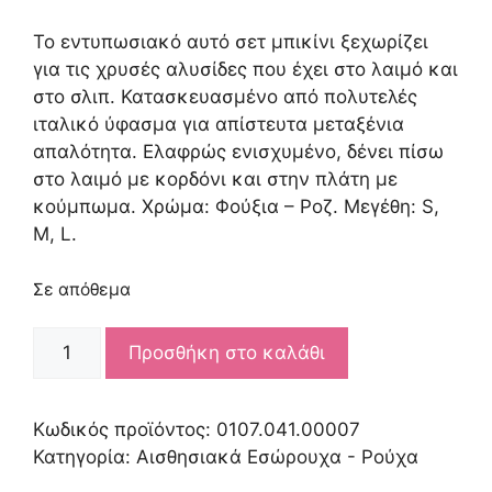
Το εντυπωσιακό αυτό σετ μπικίνι ξεχωρίζει
για τις χρυσές αλυσίδες που έχει στο λαιμό και
στο σλιπ. Κατασκευασμένο από πολυτελές
ιταλικό ύφασμα για απίστευτα μεταξένια
απαλότητα. Ελαφρώς ενισχυμένο, δένει πίσω
στο λαιμό με κορδόνι και στην πλάτη με
κούμπωμα. Χρώμα: Φούξια – Ροζ. Μεγέθη: S,
M, L.
Σε απόθεμα
CHAIN-
Προσθήκη στο καλάθι
LINK
BANDEAU
TOP
Κωδικός προϊόντος:
0107.041.00007
ποσότητα
Κατηγορία:
Αισθησιακά Εσώρουχα - Ρούχα