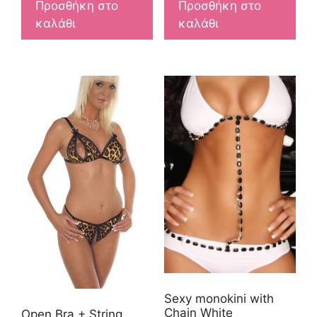
Προσθήκη στο
Προσθήκη στο
καλάθι
καλάθι
Sexy monokini with
Chain White
Open Bra + String