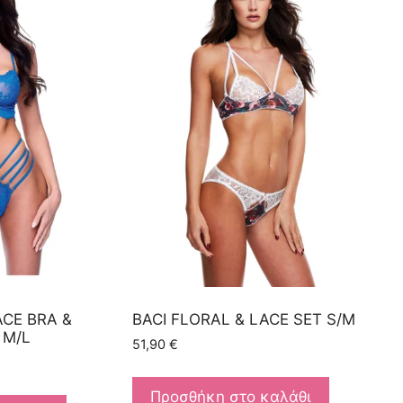
ACE BRA &
BACI FLORAL & LACE SET S/M
 M/L
51,90
€
Προσθήκη στο καλάθι