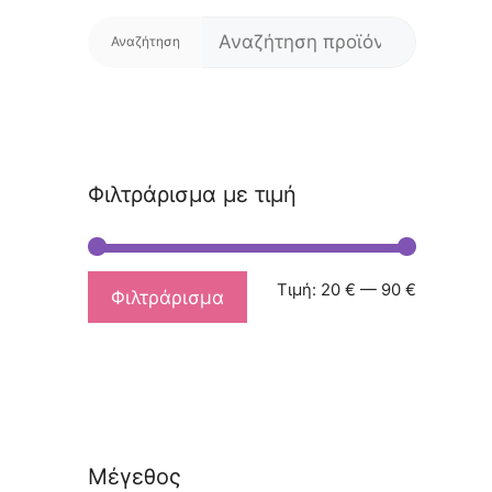
Αναζήτη
για:
Φιλτράρισμα με τιμή
Ελάχιστη
Μέγιστη
Τιμή:
20 €
—
90 €
Φιλτράρισμα
τιμή
τιμή
Μέγεθος