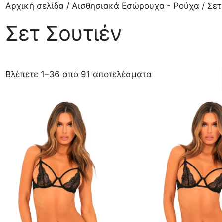
Αρχική σελίδα
/
Αισθησιακά Εσώρουχα - Ρούχα
/ Σετ
ση
Σετ Σουτιέν
Sorted
Βλέπετε 1–36 από 91 αποτελέσματα
by
latest