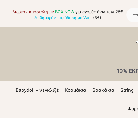
Μετάβαση
σε
Δωρεάν αποστολή με
BOX NOW
για αγορές άνω των 25€
Αυθημερόν παράδοση με Wolt
(8€)
περιεχόμενο
10% ΕΚ
Babydoll – νεγκλιζέ
Κορμάκια
Βρακάκια
String
Φορ