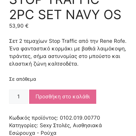
2PC SET NAVY OS
53,90
€
Σετ 2 τεμαχίων Stop Traffic από την Rene Rofe.
Ένα φανταστικό κορμάκι με βαθιά λαιμόκοψη,
τιράντες, σήμα αστυνομίας στο μπούστο και
ελαστική ζώνη καλτσοδέτα.
Σε απόθεμα
STOP
Προσθήκη στο καλάθι
TRAFFIC
2PC
SET
Κωδικός προϊόντος:
0102.019.00770
NAVY
Κατηγορίες:
Sexy Στολές
,
Αισθησιακά
OS
Εσώρουχα - Ρούχα