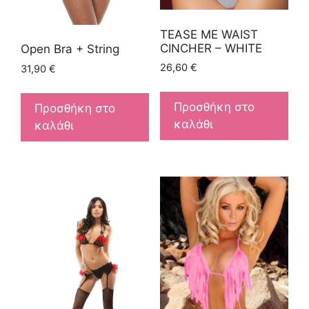
TEASE ME WAIST
CINCHER – WHITE
Open Bra + String
26,60
€
31,90
€
Προσθήκη στο
Προσθήκη στο
καλάθι
καλάθι