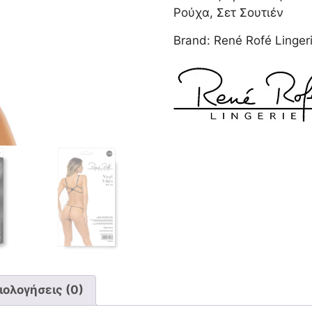
BLACK
Ρούχα
,
Σετ Σουτιέν
M/L
Brand:
René Rofé Linger
ποσότητα
ιολογήσεις (0)