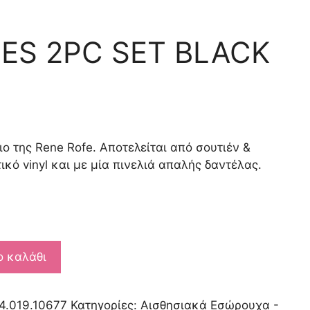
BES 2PC SET BLACK
ο της Rene Rofe. Αποτελείται από σουτιέν &
ικό vinyl και με μία πινελιά απαλής δαντέλας.
ο καλάθι
4.019.10677
Κατηγορίες:
Αισθησιακά Εσώρουχα -