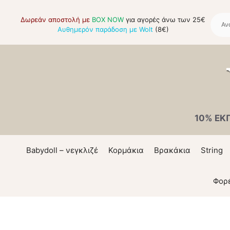
Μετάβαση
σε
Δωρεάν αποστολή με
BOX NOW
για αγορές άνω των 25€
Αυθημερόν παράδοση με Wolt
(8€)
περιεχόμενο
10% ΕΚ
Babydoll – νεγκλιζέ
Κορμάκια
Βρακάκια
String
Φορ