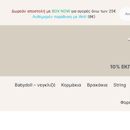
Μετάβαση
σε
Δωρεάν αποστολή με
BOX NOW
για αγορές άνω των 25€
Αυθημερόν παράδοση με Wolt
(8€)
περιεχόμενο
10% ΕΚ
Babydoll – νεγκλιζέ
Κορμάκια
Βρακάκια
String
Φορ