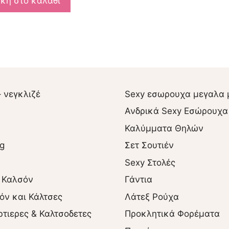
κη στο καλάθι
– νεγκλιζέ
Sexy εσωρουχα μεγαλα 
Ανδρικά Sexy Εσώρουχα
Καλύμματα Θηλών
ng
Σετ Σουτιέν
Sexy Στολές
 Καλσόν
Γάντια
όν και Κάλτσες
Λάτεξ Ρούχα
ρτιερες & Καλτσοδετες
Προκλητικά Φορέματα