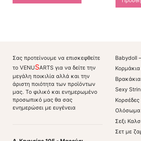
Προσθή
Σας προτείνουμε να επισκεφθείτε
Babydoll 
S
το VENU
ARTS για να δείτε την
Κορμάκια
μεγάλη ποικιλία αλλά και την
Βρακάκια
άριστη ποιότητα των προϊόντων
Sexy Stri
μας. Το φιλικό και ενημερωμένο
προσωπικό μας θα σας
Κορσέδες
ενημερώσει με ευγένεια
Ολόσωμα
Σεξι Καλσ
Σετ με ζα
Λ. Κηφισίας 105 - Μαρούσι