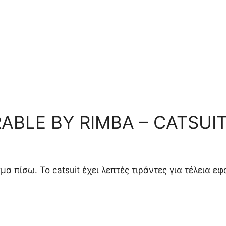
ABLE BY RIMBA – CATSUI
α πίσω. Το catsuit έχει λεπτές τιράντες για τέλεια ε