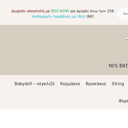
Μετάβαση
σε
Δωρεάν αποστολή με
BOX NOW
για αγορές άνω των 25€
Αυθημερόν παράδοση με Wolt
(8€)
περιεχόμενο
10% ΕΚ
Babydoll – νεγκλιζέ
Κορμάκια
Βρακάκια
String
Φορ