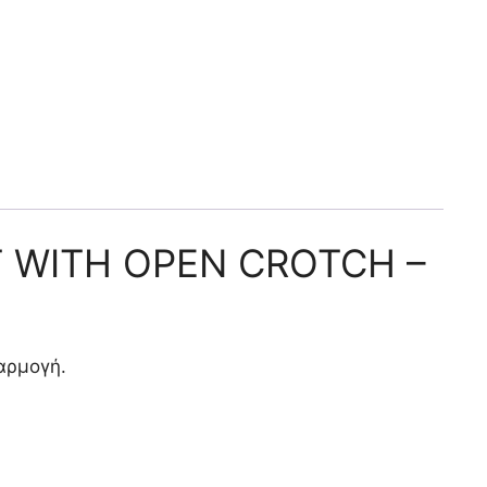
T WITH OPEN CROTCH –
φαρμογή.