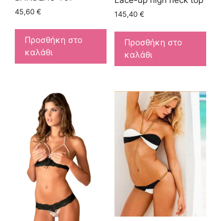
Lace-up high neck top
45,60
€
145,40
€
Προσθήκη στο
Προσθήκη στο
καλάθι
καλάθι