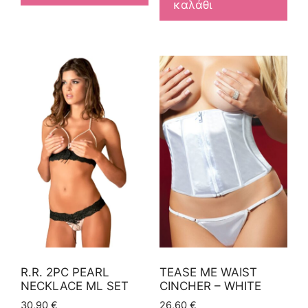
καλάθι
R.R. 2PC PEARL
TEASE ME WAIST
NECKLACE ML SET
CINCHER – WHITE
30,90
€
26,60
€