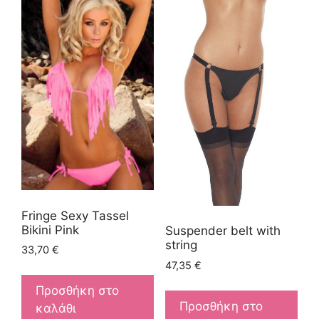
Fringe Sexy Tassel
Bikini Pink
Suspender belt with
string
33,70
€
47,35
€
Προσθήκη στο
Προσθήκη στο
καλάθι