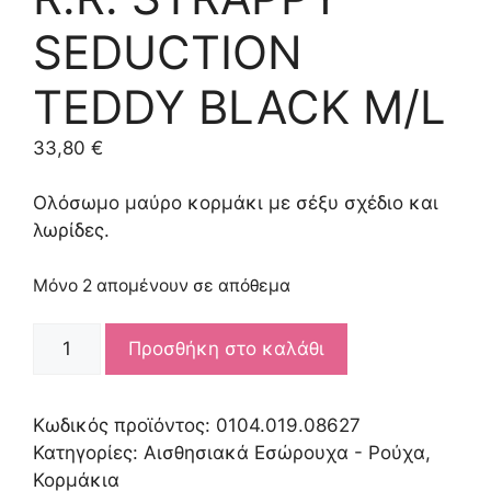
SEDUCTION
TEDDY BLACK M/L
33,80
€
Ολόσωμο μαύρο κορμάκι με σέξυ σχέδιο και
λωρίδες.
Μόνο 2 απομένουν σε απόθεμα
R.R.
Προσθήκη στο καλάθι
STRAPPY
SEDUCTION
TEDDY
Κωδικός προϊόντος:
0104.019.08627
BLACK
Κατηγορίες:
Αισθησιακά Εσώρουχα - Ρούχα
,
M/L
Κορμάκια