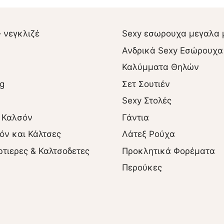
– νεγκλιζέ
Sexy εσωρουχα μεγαλα 
Ανδρικά Sexy Εσώρουχα
Καλύμματα Θηλών
ng
Σετ Σουτιέν
Sexy Στολές
 Καλσόν
Γάντια
όν και Κάλτσες
Λάτεξ Ρούχα
ρτιερες & Καλτσοδετες
Προκλητικά Φορέματα
Περούκες