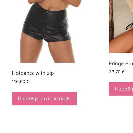
Fringe Sex
33,70
€
Hotpants with zip
116,60
€
Προσθή
Προσθήκη στο καλάθι