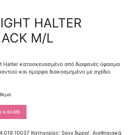
NIGHT HALTER
LACK M/L
t Halter κατασκευασμένο από διαφανές ύφασμα
μαντιού και όμορφα διακοσμημένο με σχέδιο
όθεμα
ο καλάθι
4.019.10037
Κατηγορίες:
Sexy δώρα!
,
Αισθησιακά