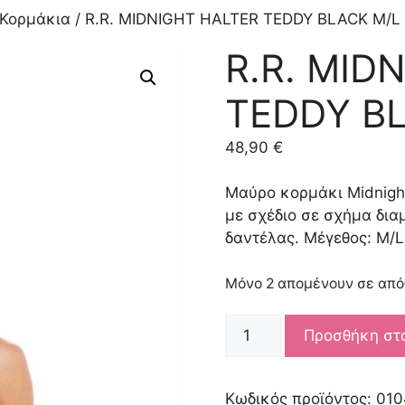
Κορμάκια
/ R.R. MIDNIGHT HALTER TEDDY BLACK M/L
R.R. MID
TEDDY B
48,90
€
Μαύρο κορμάκι Midnigh
με σχέδιο σε σχήμα δια
δαντέλας. Μέγεθος: M/L
Μόνο 2 απομένουν σε απ
R.R.
Προσθήκη στ
MIDNIGHT
HALTER
TEDDY
Κωδικός προϊόντος:
010