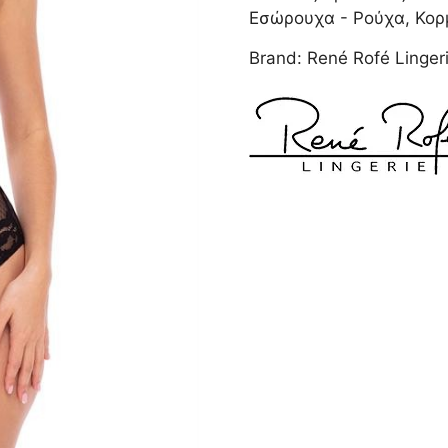
BLACK
Εσώρουχα - Ρούχα
,
Κορ
M/L
Brand:
René Rofé Linger
ποσότητα