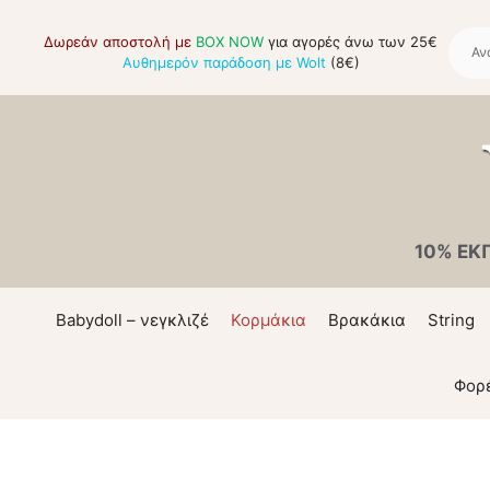
Μετάβαση
σε
Δωρεάν αποστολή με
BOX NOW
για αγορές άνω των 25€
Αυθημερόν παράδοση με Wolt
(8€)
περιεχόμενο
10% ΕΚ
Babydoll – νεγκλιζέ
Κορμάκια
Βρακάκια
String
Φορ