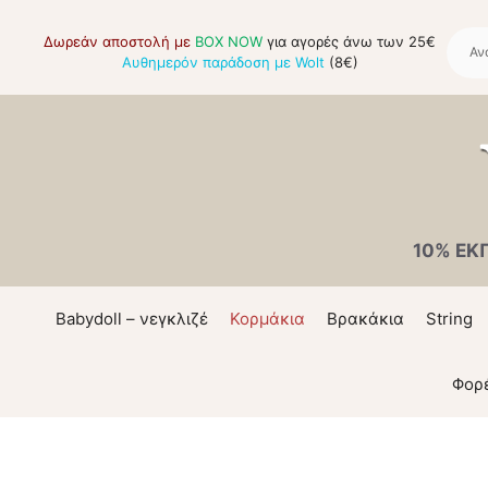
Μετάβαση
σε
Δωρεάν αποστολή με
BOX NOW
για αγορές άνω των 25€
Αυθημερόν παράδοση με Wolt
(8€)
περιεχόμενο
10% ΕΚ
Babydoll – νεγκλιζέ
Κορμάκια
Βρακάκια
String
Φορ