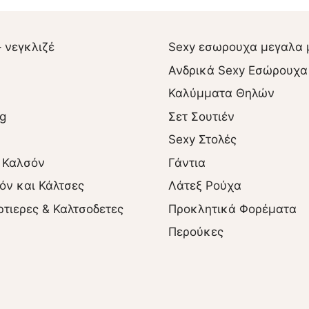
– νεγκλιζέ
Sexy εσωρουχα μεγαλα 
Ανδρικά Sexy Εσώρουχα
Καλύμματα Θηλών
ng
Σετ Σουτιέν
Sexy Στολές
 Καλσόν
Γάντια
όν και Κάλτσες
Λάτεξ Ρούχα
ρτιερες & Καλτσοδετες
Προκλητικά Φορέματα
Περούκες