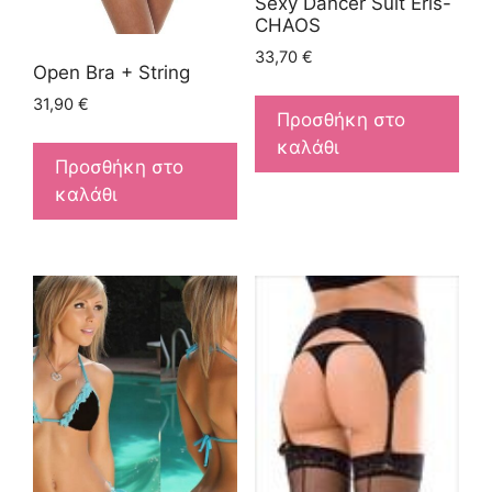
Sexy Dancer Suit Eris-
CHAOS
33,70
€
Open Bra + String
31,90
€
Προσθήκη στο
καλάθι
Προσθήκη στο
καλάθι