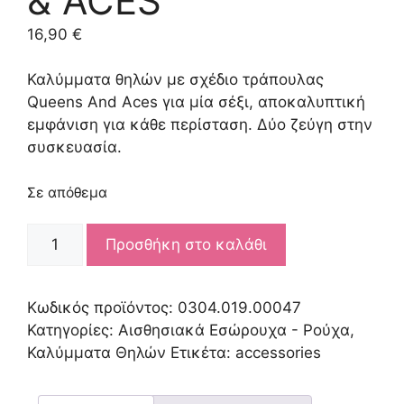
& ACES
16,90
€
Καλύμματα θηλών με σχέδιο τράπουλας
Queens And Aces για μία σέξι, αποκαλυπτική
εμφάνιση για κάθε περίσταση. Δύο ζεύγη στην
συσκευασία.
Σε απόθεμα
PEEKABOO
Προσθήκη στο καλάθι
PASTIES
QUEENS
&
Κωδικός προϊόντος:
0304.019.00047
ACES
Κατηγορίες:
Αισθησιακά Εσώρουχα - Ρούχα
,
ποσότητα
Καλύμματα Θηλών
Ετικέτα:
accessories