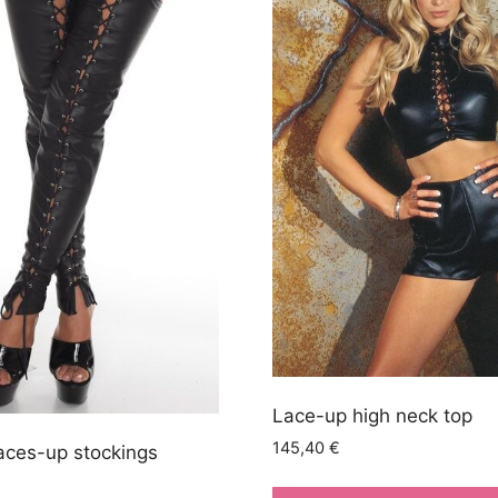
Lace-up high neck top
145,40
€
laces-up stockings