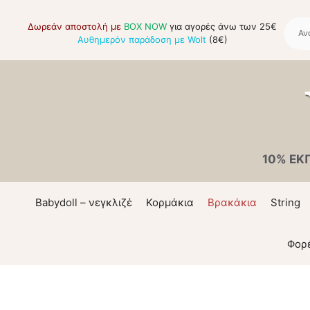
Μετάβαση
σε
Δωρεάν αποστολή με
BOX NOW
για αγορές άνω των 25€
Αυθημερόν παράδοση με Wolt
(8€)
περιεχόμενο
10% ΕΚ
Babydoll – νεγκλιζέ
Κορμάκια
Βρακάκια
String
Φορ