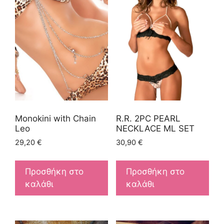
Monokini with Chain
R.R. 2PC PEARL
Leo
NECKLACE ML SET
29,20
€
30,90
€
Προσθήκη στο
Προσθήκη στο
καλάθι
καλάθι