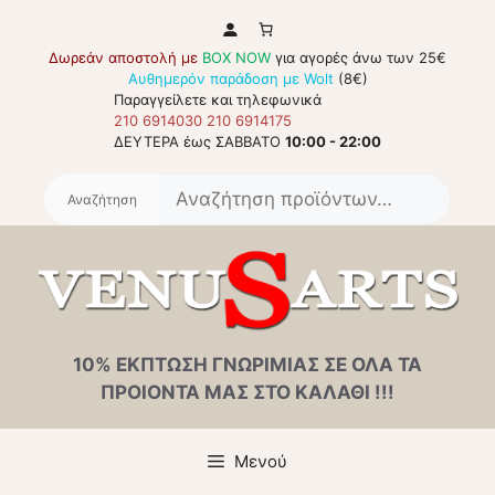
Μετάβαση
σε
Δωρεάν αποστολή με
BOX NOW
για αγορές άνω των 25€
περιεχόμενο
Αυθημερόν παράδοση με Wolt
(8€)
Παραγγείλετε και τηλεφωνικά
210 6914030
210 6914175
ΔΕΥΤΕΡΑ έως ΣΑΒΒΑΤΟ
10:00 - 22:00
Αναζή
για:
10% ΕΚΠΤΩΣΗ ΓΝΩΡΙΜΙΑΣ ΣΕ ΟΛΑ ΤΑ
ΠΡΟΙΟΝΤΑ ΜΑΣ ΣΤΟ ΚΑΛΑΘΙ !!!
Μενού