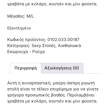
γραβάτα με κολάρο, σουτιέν και μίνι φούστα.
Μέγεθος: M/L
Εξαντλημένο
Κωδικός προϊόντος:
0102.033.00187
Κατηγορίες:
Sexy Στολές
,
Αισθησιακά
Εσώρουχα - Ρούχα
Περιγραφή
Αξιολογήσεις (0)
Αυτή η συναρπαστική, μαύρη-άσπρη ριγωτή
στολή είναι το τέλειο επιχείρημα για να γίνετε
γρήγορα προσωπικός βοηθός. Περιλαμβάνει
γραβάτα με κολάρο, σουτιέν και μίνι φούστα.