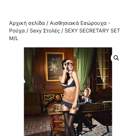
Αρχική σελίδα
/
Αισθησιακά Εσώρουχα -
Ρούχα
/
Sexy Στολές
/ SEXY SECRETARY SET
M/L