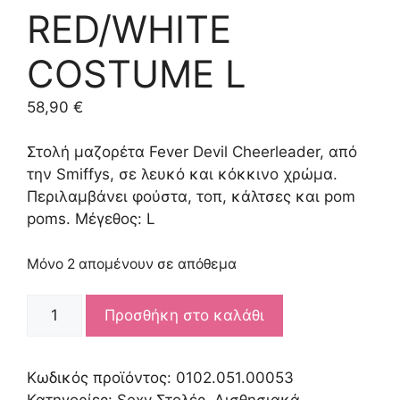
RED/WHITE
COSTUME L
58,90
€
Στολή μαζορέτα Fever Devil Cheerleader, από
την Smiffys, σε λευκό και κόκκινο χρώμα.
Περιλαμβάνει φούστα, τοπ, κάλτσες και pom
poms. Μέγεθος: L
Μόνο 2 απομένουν σε απόθεμα
FEVER
Προσθήκη στο καλάθι
DEVIL
CHEERLEADER
RED/WHITE
Κωδικός προϊόντος:
0102.051.00053
COSTUME