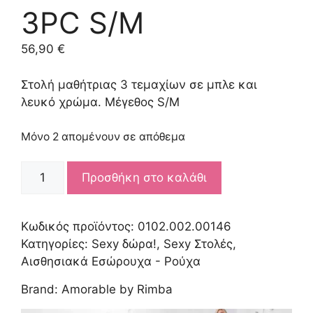
3PC S/M
56,90
€
Στολή μαθήτριας 3 τεμαχίων σε μπλε και
λευκό χρώμα. Μέγεθος S/M
Μόνο 2 απομένουν σε απόθεμα
AMORABLE
Προσθήκη στο καλάθι
-
SCHOOL
UNIFORM
Κωδικός προϊόντος:
0102.002.00146
3PC
Κατηγορίες:
Sexy δώρα!
,
Sexy Στολές
,
S/M
Αισθησιακά Εσώρουχα - Ρούχα
ποσότητα
Brand:
Amorable by Rimba