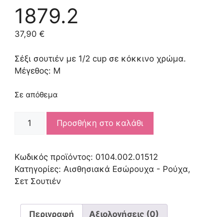
1879.2
37,90
€
Σέξι σουτιέν με 1/2 cup σε κόκκινο χρώμα.
Μέγεθος: M
Σε απόθεμα
LOVELY
Προσθήκη στο καλάθι
1/2
CUP
BRA
Κωδικός προϊόντος:
0104.002.01512
M
Κατηγορίες:
Αισθησιακά Εσώρουχα - Ρούχα
,
TEXTILE
Σετ Σουτιέν
1879.2
ποσότητα
Περιγραφή
Αξιολογήσεις (0)