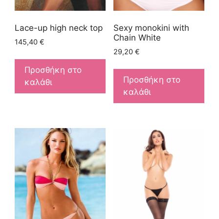
Lace-up high neck top
Sexy monokini with
Chain White
145,40
€
29,20
€
Προσθήκη στο
Προσθήκη στο
καλάθι
καλάθι