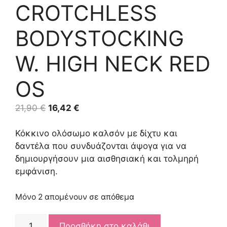
CROTCHLESS
BODYSTOCKING
W. HIGH NECK RED
OS
Original
Η
21,90
€
16,42
€
price
τρέχουσα
was:
τιμή
Κόκκινο ολόσωμο καλσόν με δίχτυ και
21,90 €.
είναι:
δαντέλα που συνδυάζονται άψογα για να
16,42 €.
δημιουργήσουν μια αισθησιακή και τολμηρή
εμφάνιση.
Μόνο 2 απομένουν σε απόθεμα
SUBBLIME
Προσθήκη στο καλάθι