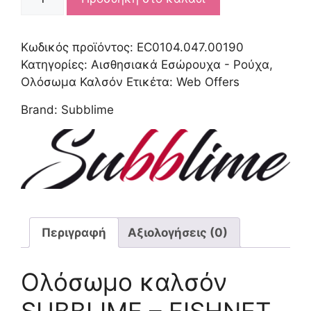
FISHNET
&
LACE
Κωδικός προϊόντος:
EC0104.047.00190
CROTCHLESS
Κατηγορίες:
Αισθησιακά Εσώρουχα - Ρούχα
,
BODYSTOCKING
Ολόσωμα Καλσόν
Ετικέτα:
Web Offers
W.
Brand:
Subblime
HIGH
NECK
RED
OS
ποσότητα
Περιγραφή
Αξιολογήσεις (0)
Ολόσωμο καλσόν
SUBBLIME – FISHNET