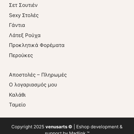
Σετ Σουτιέν
Sexy Στολές
Γάντια
Λάτεξ Ρούχα
Προκλητικά Φορέματα
Περούκες
Αποστολές – Πληρωμές
O λογαριασμός μου
Καλάθι
Ταμείο
Copyright 2025
venusarts ©
|
Eshop
development &
support by
Madlink ™