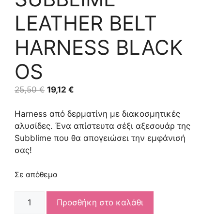
LEATHER BELT
HARNESS BLACK
OS
Original
Η
25,50
€
19,12
€
price
τρέχουσα
was:
τιμή
Harness από δερματίνη με διακοσμητικές
25,50 €.
είναι:
αλυσίδες. Ένα απίστευτα σέξι αξεσουάρ της
19,12 €.
Subblime που θα απογειώσει την εμφάνισή
σας!
Σε απόθεμα
SUBBLIME
Προσθήκη στο καλάθι
LEATHER