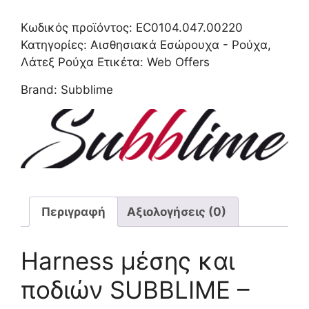
BELT
HARNESS
Κωδικός προϊόντος:
EC0104.047.00220
BLACK
Κατηγορίες:
Αισθησιακά Εσώρουχα - Ρούχα
,
OS
Λάτεξ Ρούχα
Ετικέτα:
Web Offers
ποσότητα
Brand:
Subblime
Περιγραφή
Αξιολογήσεις (0)
Harness μέσης και
ποδιών SUBBLIME –