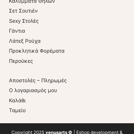
Καλύμματα Θηλών
Σετ Σουτιέν
Sexy Στολές
Γάντια
Λάτεξ Ρούχα
Προκλητικά Φορέματα
Περούκες
Αποστολές – Πληρωμές
O λογαριασμός μου
Καλάθι
Ταμείο
Copyright 2025
venusarts ©
|
Eshop
development &