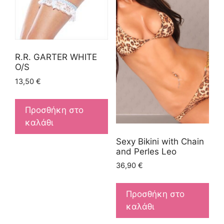
R.R. GARTER WHITE
O/S
13,50
€
Προσθήκη στο
καλάθι
Sexy Bikini with Chain
and Perles Leo
36,90
€
Προσθήκη στο
καλάθι