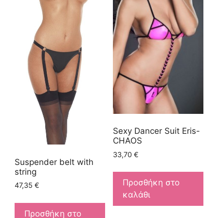
Sexy Dancer Suit Eris-
CHAOS
33,70
€
Suspender belt with
string
Προσθήκη στο
47,35
€
καλάθι
Προσθήκη στο