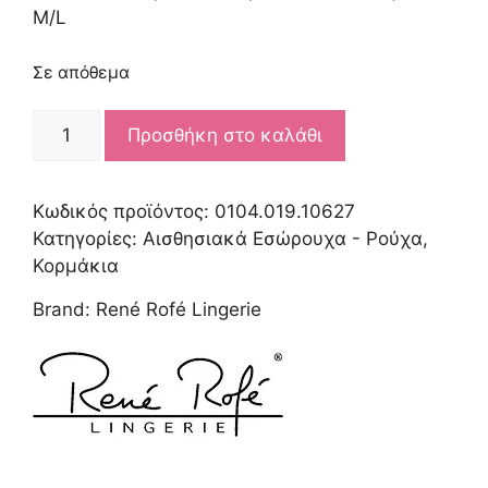
M/L
Σε απόθεμα
R.R.
Προσθήκη στο καλάθι
UP
&
DOWN
Κωδικός προϊόντος:
0104.019.10627
TEDDY
Κατηγορίες:
Αισθησιακά Εσώρουχα - Ρούχα
,
BLACK
Κορμάκια
M/L
Brand:
René Rofé Lingerie
ποσότητα