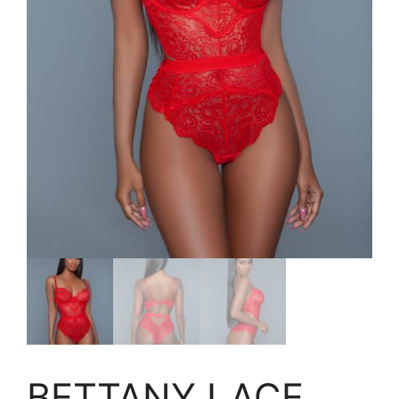
BETTANY LACE