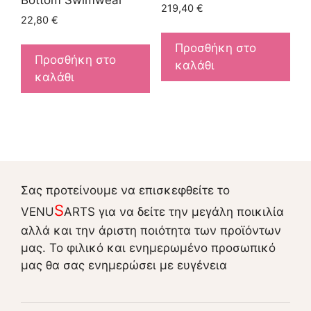
Bottom Swimwear
219,40
€
22,80
€
Προσθήκη στο
Προσθήκη στο
καλάθι
καλάθι
Σας προτείνουμε να επισκεφθείτε το
S
VENU
ARTS για να δείτε την μεγάλη ποικιλία
αλλά και την άριστη ποιότητα των προϊόντων
μας. Το φιλικό και ενημερωμένο προσωπικό
μας θα σας ενημερώσει με ευγένεια