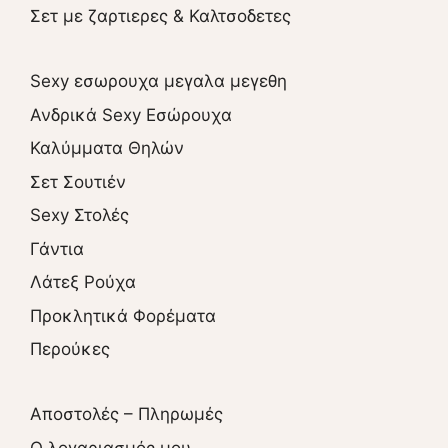
Σετ με ζαρτιερες & Καλτσοδετες
Sexy εσωρουχα μεγαλα μεγεθη
Ανδρικά Sexy Εσώρουχα
Καλύμματα Θηλών
Σετ Σουτιέν
Sexy Στολές
Γάντια
Λάτεξ Ρούχα
Προκλητικά Φορέματα
Περούκες
Αποστολές – Πληρωμές
O λογαριασμός μου