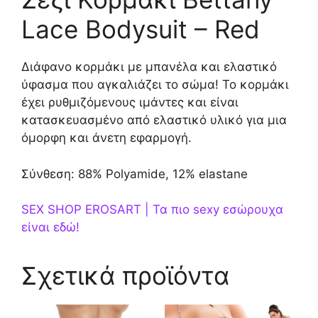
Lace Bodysuit – Red
Διάφανο κορμάκι με μπανέλα και ελαστικό
ύφασμα που αγκαλιάζει το σώμα! Το κορμάκι
έχει ρυθμιζόμενους ιμάντες και είναι
κατασκευασμένο από ελαστικό υλικό για μια
όμορφη και άνετη εφαρμογή.
Σύνθεση: 88% Polyamide, 12% elastane
SEX SHOP EROSART | Τα πιο sexy εσώρουχα
είναι εδώ!
Σχετικά προϊόντα