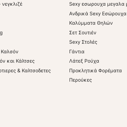
– νεγκλιζέ
Sexy εσωρουχα μεγαλα 
Ανδρικά Sexy Εσώρουχα
Καλύμματα Θηλών
ng
Σετ Σουτιέν
Sexy Στολές
 Καλσόν
Γάντια
όν και Κάλτσες
Λάτεξ Ρούχα
ρτιερες & Καλτσοδετες
Προκλητικά Φορέματα
Περούκες