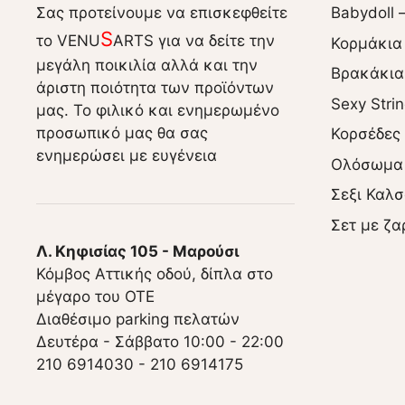
Σας προτείνουμε να επισκεφθείτε
Babydoll 
S
το VENU
ARTS για να δείτε την
Κορμάκια
μεγάλη ποικιλία αλλά και την
Βρακάκια
άριστη ποιότητα των προϊόντων
Sexy Stri
μας. Το φιλικό και ενημερωμένο
προσωπικό μας θα σας
Κορσέδες
ενημερώσει με ευγένεια
Ολόσωμα
Σεξι Καλσ
Σετ με ζα
Λ. Κηφισίας 105 - Μαρούσι
Κόμβος Αττικής οδού, δίπλα στο
μέγαρο του ΟΤΕ
Διαθέσιμο parking πελατών
Δευτέρα - Σάββατο 10:00 - 22:00
210 6914030
-
210 6914175