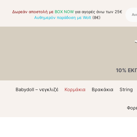
Μετάβαση
σε
Δωρεάν αποστολή με
BOX NOW
για αγορές άνω των 25€
Αυθημερόν παράδοση με Wolt
(8€)
περιεχόμενο
10% ΕΚ
Babydoll – νεγκλιζέ
Κορμάκια
Βρακάκια
String
Φορ