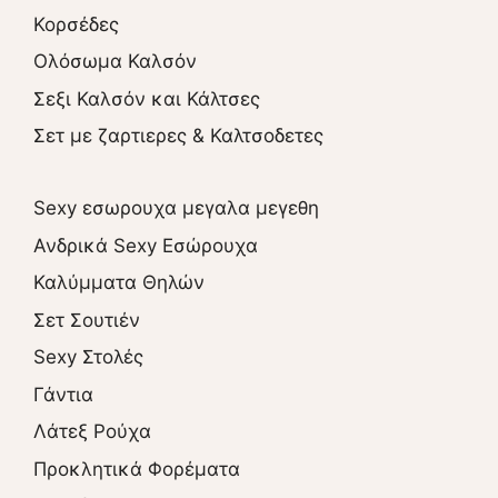
Κορσέδες
Ολόσωμα Καλσόν
Σεξι Καλσόν και Κάλτσες
Σετ με ζαρτιερες & Καλτσοδετες
Sexy εσωρουχα μεγαλα μεγεθη
Ανδρικά Sexy Εσώρουχα
Καλύμματα Θηλών
Σετ Σουτιέν
Sexy Στολές
Γάντια
Λάτεξ Ρούχα
Προκλητικά Φορέματα