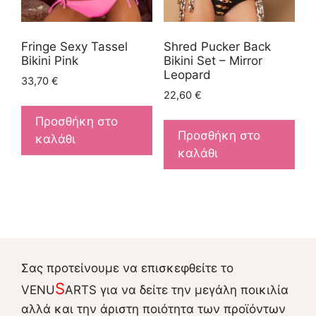
Fringe Sexy Tassel
Shred Pucker Back
Bikini Pink
Bikini Set – Mirror
Leopard
33,70
€
22,60
€
Προσθήκη στο
Προσθήκη στο
καλάθι
καλάθι
Σας προτείνουμε να επισκεφθείτε το
S
VENU
ARTS για να δείτε την μεγάλη ποικιλία
αλλά και την άριστη ποιότητα των προϊόντων