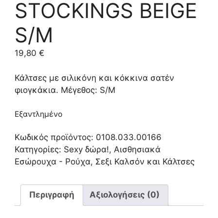
STOCKINGS BEIGE
S/M
19,80
€
Κάλτσες με σιλικόνη και κόκκινα σατέν
φιογκάκια. Μέγεθος: S/M
Εξαντλημένο
Κωδικός προϊόντος:
0108.033.00166
Κατηγορίες:
Sexy δώρα!
,
Αισθησιακά
Εσώρουχα - Ρούχα
,
Σεξι Καλσόν και Κάλτσες
Περιγραφή
Αξιολογήσεις (0)