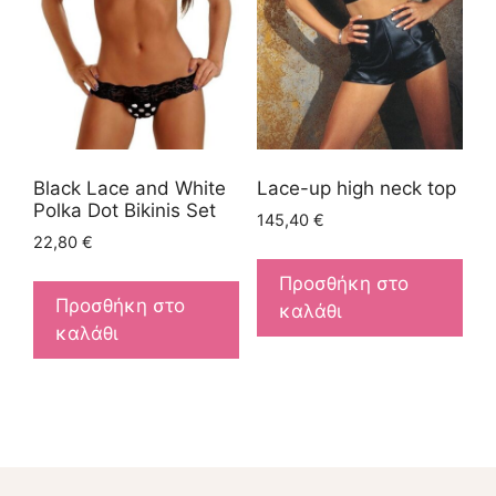
Black Lace and White
Lace-up high neck top
Polka Dot Bikinis Set
145,40
€
22,80
€
Προσθήκη στο
Προσθήκη στο
καλάθι
καλάθι