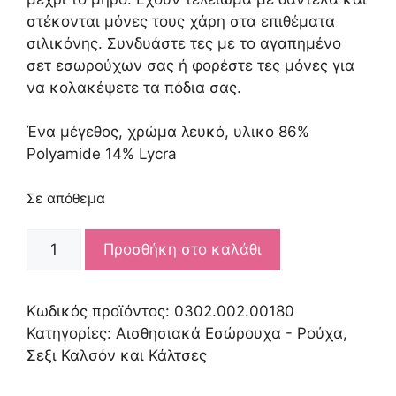
στέκονται μόνες τους χάρη στα επιθέματα
σιλικόνης. Συνδυάστε τες με το αγαπημένο
σετ εσωρούχων σας ή φορέστε τες μόνες για
να κολακέψετε τα πόδια σας.
Ένα μέγεθος, χρώμα λευκό, υλικο
86%
Polyamide 14% Lycra
Σε απόθεμα
HOLD-
Προσθήκη στο καλάθι
UP
STOCKINGS
ποσότητα
Κωδικός προϊόντος:
0302.002.00180
Κατηγορίες:
Αισθησιακά Εσώρουχα - Ρούχα
,
Σεξι Καλσόν και Κάλτσες