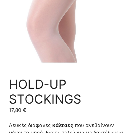
HOLD-UP
STOCKINGS
17,80
€
Λευκές διάφανες
κάλτσες
που ανεβαίνουν
μέχρι το μηρό. Εχουν τελείωμα με δαντέλα και