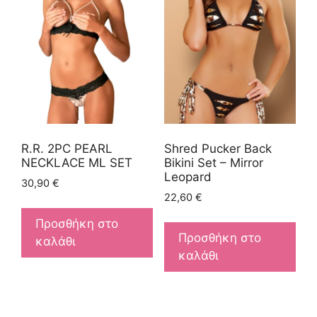
R.R. 2PC PEARL
Shred Pucker Back
NECKLACE ML SET
Bikini Set – Mirror
Leopard
30,90
€
22,60
€
Προσθήκη στο
Προσθήκη στο
καλάθι
καλάθι