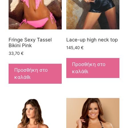
Fringe Sexy Tassel
Lace-up high neck top
Bikini Pink
145,40
€
33,70
€
Προσθήκη στο
Προσθήκη στο
καλάθι
καλάθι