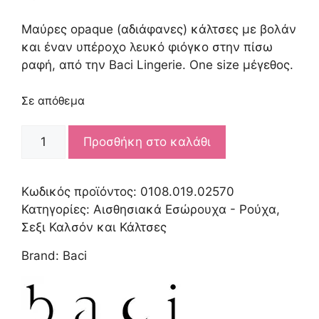
Μαύρες οpaque (αδιάφανες) κάλτσες με βολάν
και έναν υπέροχο λευκό φιόγκο στην πίσω
ραφή, από την Baci Lingerie. One size μέγεθος.
Σε απόθεμα
BACI
Προσθήκη στο καλάθι
BLACK
OPAQ
THIGH
Κωδικός προϊόντος:
0108.019.02570
HI
Κατηγορίες:
Αισθησιακά Εσώρουχα - Ρούχα
,
W.
Σεξι Καλσόν και Κάλτσες
BLACK
Brand:
Baci
RUFFLE
BOW
ποσότητα