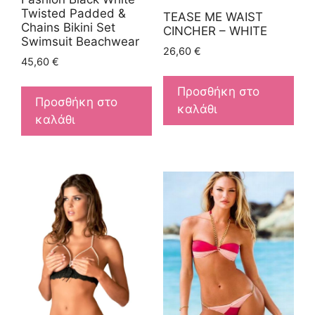
Twisted Padded &
TEASE ME WAIST
Chains Bikini Set
CINCHER – WHITE
Swimsuit Beachwear
26,60
€
45,60
€
Προσθήκη στο
Προσθήκη στο
καλάθι
καλάθι