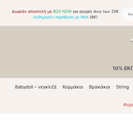
Μετάβαση
σε
Δωρεάν αποστολή με
BOX NOW
για αγορές άνω των 25€
Αυθημερόν παράδοση με Wolt
(8€)
περιεχόμενο
10% ΕΚ
Babydoll – νεγκλιζέ
Κορμάκια
Βρακάκια
String
Φορ