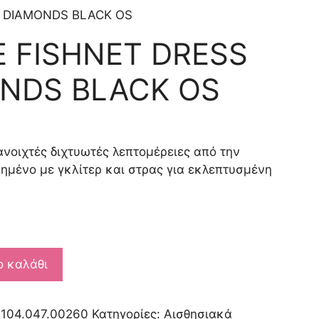
. DIAMONDS BLACK OS
E FISHNET DRESS
ONDS BLACK OS
α
νοιχτές διχτυωτές λεπτομέρειες από την
μημένο με γκλίτερ και στρας για εκλεπτυσμένη
ο καλάθι
104.047.00260
Κατηγορίες:
Αισθησιακά