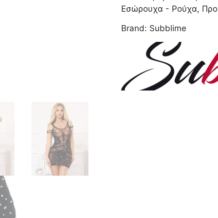
DIAMONDS
Εσώρουχα - Ρούχα
,
Προ
BLACK
Brand:
Subblime
OS
ποσότητα