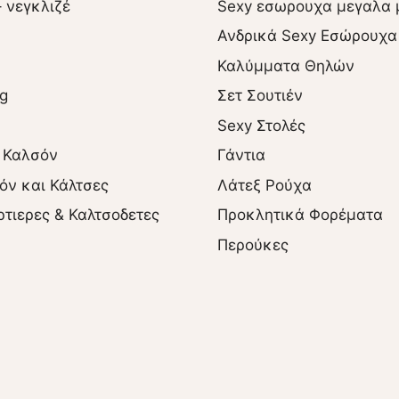
– νεγκλιζέ
Sexy εσωρουχα μεγαλα 
Ανδρικά Sexy Εσώρουχα
Καλύμματα Θηλών
ng
Σετ Σουτιέν
Sexy Στολές
 Καλσόν
Γάντια
όν και Κάλτσες
Λάτεξ Ρούχα
ρτιερες & Καλτσοδετες
Προκλητικά Φορέματα
Περούκες