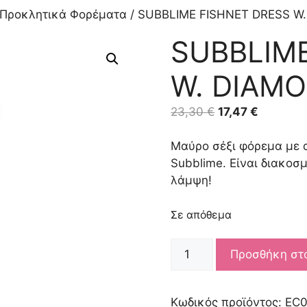
Προκλητικά Φορέματα
/ SUBBLIME FISHNET DRESS W
SUBBLIM
W. DIAM
Original
Η
23,30
€
17,47
€
price
τρέχουσ
was:
τιμή
Μαύρο σέξι φόρεμα με α
23,30 €.
είναι:
Subblime. Είναι διακοσ
17,47 €.
λάμψη!
Σε απόθεμα
SUBBLIME
Προσθήκη στ
FISHNET
DRESS
W.
Κωδικός προϊόντος:
EC0