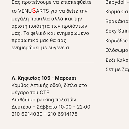
Σας προτείνουμε να επισκεφθείτε
Babydoll 
S
το VENU
ARTS για να δείτε την
Κορμάκια
μεγάλη ποικιλία αλλά και την
Βρακάκια
άριστη ποιότητα των προϊόντων
Sexy Stri
μας. Το φιλικό και ενημερωμένο
προσωπικό μας θα σας
Κορσέδες
ενημερώσει με ευγένεια
Ολόσωμα
Σεξι Καλσ
Σετ με ζα
Λ. Κηφισίας 105 - Μαρούσι
Κόμβος Αττικής οδού, δίπλα στο
μέγαρο του ΟΤΕ
Διαθέσιμο parking πελατών
Δευτέρα - Σάββατο 10:00 - 22:00
210 6914030
-
210 6914175