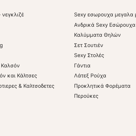
– νεγκλιζέ
Sexy εσωρουχα μεγαλα 
Ανδρικά Sexy Εσώρουχα
Καλύμματα Θηλών
ng
Σετ Σουτιέν
Sexy Στολές
 Καλσόν
Γάντια
όν και Κάλτσες
Λάτεξ Ρούχα
ρτιερες & Καλτσοδετες
Προκλητικά Φορέματα
Περούκες