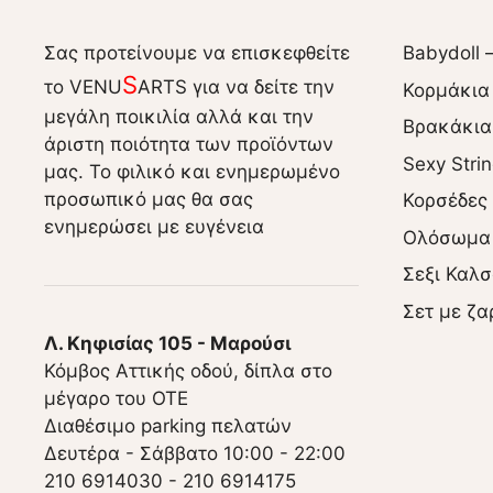
Σας προτείνουμε να επισκεφθείτε
Babydoll 
S
το VENU
ARTS για να δείτε την
Κορμάκια
μεγάλη ποικιλία αλλά και την
Βρακάκια
άριστη ποιότητα των προϊόντων
Sexy Stri
μας. Το φιλικό και ενημερωμένο
προσωπικό μας θα σας
Κορσέδες
ενημερώσει με ευγένεια
Ολόσωμα
Σεξι Καλσ
Σετ με ζα
Λ. Κηφισίας 105 - Μαρούσι
Κόμβος Αττικής οδού, δίπλα στο
μέγαρο του ΟΤΕ
Διαθέσιμο parking πελατών
Δευτέρα - Σάββατο 10:00 - 22:00
210 6914030
-
210 6914175