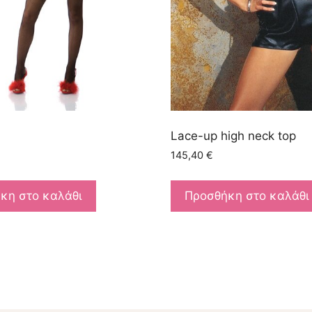
Lace-up high neck top
145,40
€
κη στο καλάθι
Προσθήκη στο καλάθι