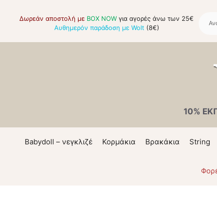
Μετάβαση
σε
Δωρεάν αποστολή με
BOX NOW
για αγορές άνω των 25€
Αυθημερόν παράδοση με Wolt
(8€)
περιεχόμενο
10% ΕΚ
Babydoll – νεγκλιζέ
Κορμάκια
Βρακάκια
String
Φορ