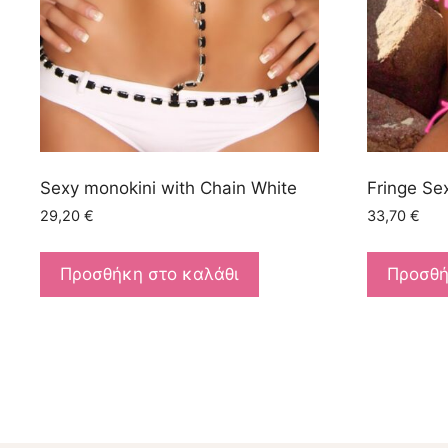
Sexy monokini with Chain White
Fringe Sex
29,20
€
33,70
€
Προσθήκη στο καλάθι
Προσθή