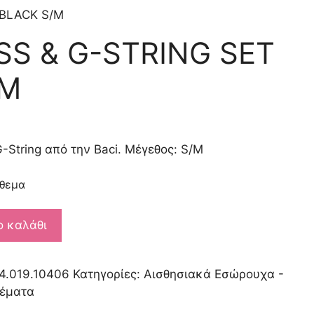
 BLACK S/M
SS & G-STRING SET
/M
-String από την Baci. Μέγεθος: S/M
όθεμα
ο καλάθι
4.019.10406
Κατηγορίες:
Αισθησιακά Εσώρουχα -
ρέματα