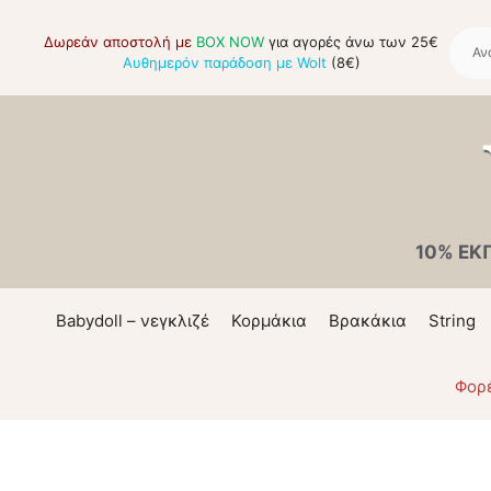
Μετάβαση
σε
Δωρεάν αποστολή με
BOX NOW
για αγορές άνω των 25€
Αυθημερόν παράδοση με Wolt
(8€)
περιεχόμενο
10% ΕΚ
Babydoll – νεγκλιζέ
Κορμάκια
Βρακάκια
String
Φορ