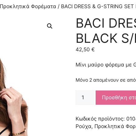
Προκλητικά Φορέματα
/ BACI DRESS & G-STRING SET
BACI DRE
BLACK S
42,50
€
Μίνι μαύρο φόρεμα με G
Μόνο 2 απομένουν σε απ
BACI
Προσθήκη στ
DRESS
&
G-
Κωδικός προϊόντος:
010
STRING
Ρούχα
,
Προκλητικά Φο
SET