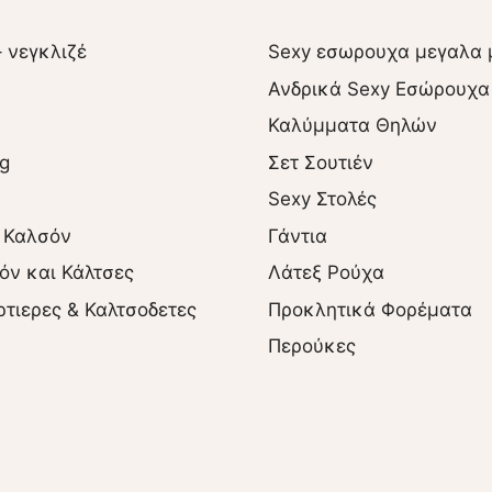
– νεγκλιζέ
Sexy εσωρουχα μεγαλα 
Ανδρικά Sexy Εσώρουχα
Καλύμματα Θηλών
ng
Σετ Σουτιέν
Sexy Στολές
 Καλσόν
Γάντια
όν και Κάλτσες
Λάτεξ Ρούχα
ρτιερες & Καλτσοδετες
Προκλητικά Φορέματα
Περούκες