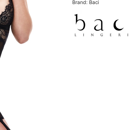
Brand:
Baci
BLACK
S/M
ποσότητα