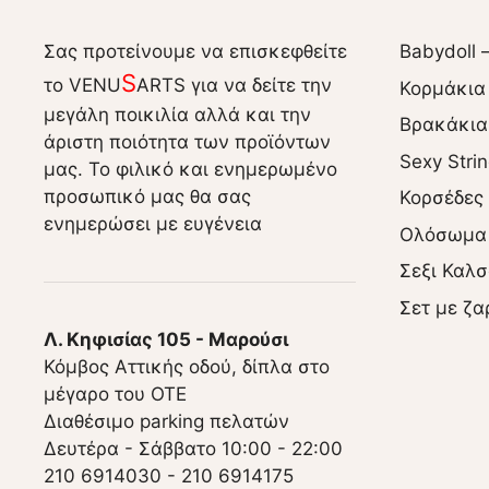
Σας προτείνουμε να επισκεφθείτε
Babydoll 
S
το VENU
ARTS για να δείτε την
Κορμάκια
μεγάλη ποικιλία αλλά και την
Βρακάκια
άριστη ποιότητα των προϊόντων
Sexy Stri
μας. Το φιλικό και ενημερωμένο
προσωπικό μας θα σας
Κορσέδες
ενημερώσει με ευγένεια
Ολόσωμα
Σεξι Καλσ
Σετ με ζα
Λ. Κηφισίας 105 - Μαρούσι
Κόμβος Αττικής οδού, δίπλα στο
μέγαρο του ΟΤΕ
Διαθέσιμο parking πελατών
Δευτέρα - Σάββατο 10:00 - 22:00
210 6914030
-
210 6914175