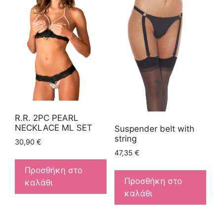
R.R. 2PC PEARL
NECKLACE ML SET
Suspender belt with
string
30,90
€
47,35
€
Προσθήκη στο
Προσθήκη στο
καλάθι
καλάθι