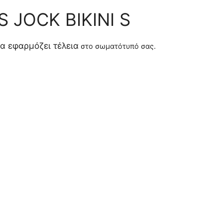
S JOCK BIKINI S
α εφαρμόζει τέλεια
στο σωματότυπό σας.