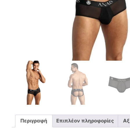
Περιγραφή
Επιπλέον πληροφορίες
Αξ