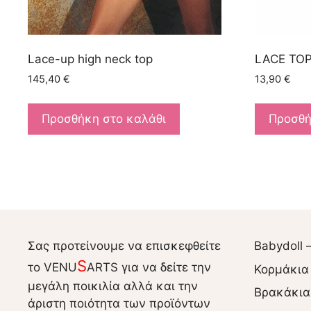
Lace-up high neck top
LACE TOP
145,40
€
13,90
€
Προσθήκη στο καλάθι
Προσθή
Σας προτείνουμε να επισκεφθείτε
Babydoll 
S
το VENU
ARTS για να δείτε την
Κορμάκια
μεγάλη ποικιλία αλλά και την
Βρακάκια
άριστη ποιότητα των προϊόντων