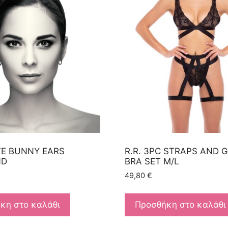
E BUNNY EARS
R.R. 3PC STRAPS AND 
ND
BRA SET M/L
49,80
€
κη στο καλάθι
Προσθήκη στο καλάθι