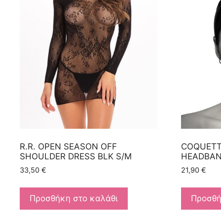
R.R. OPEN SEASON OFF
COQUETT
SHOULDER DRESS BLK S/M
HEADBA
33,50
€
21,90
€
Προσθήκη στο καλάθι
Προσθή