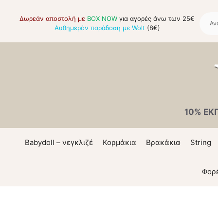
Μετάβαση
σε
Δωρεάν αποστολή με
BOX NOW
για αγορές άνω των 25€
Αυθημερόν παράδοση με Wolt
(8€)
περιεχόμενο
10% ΕΚ
Babydoll – νεγκλιζέ
Κορμάκια
Βρακάκια
String
Φορ