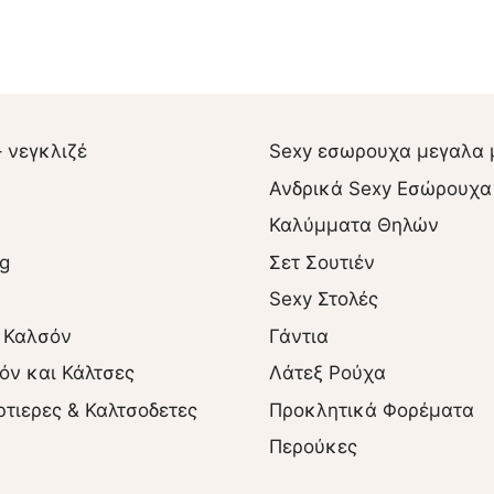
– νεγκλιζέ
Sexy εσωρουχα μεγαλα 
Ανδρικά Sexy Εσώρουχα
Καλύμματα Θηλών
ng
Σετ Σουτιέν
Sexy Στολές
 Καλσόν
Γάντια
όν και Κάλτσες
Λάτεξ Ρούχα
ρτιερες & Καλτσοδετες
Προκλητικά Φορέματα
Περούκες